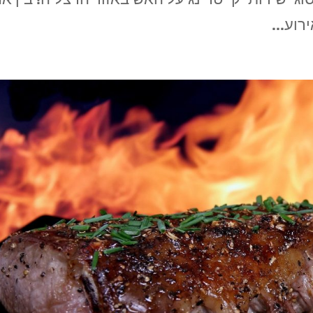
וע...