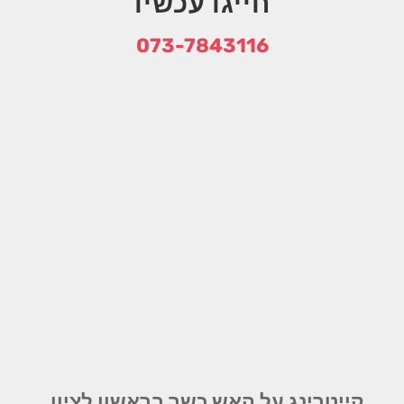
חייגו עכשיו
073-7843116
קייטרינג על האש כשר בראשון לציון