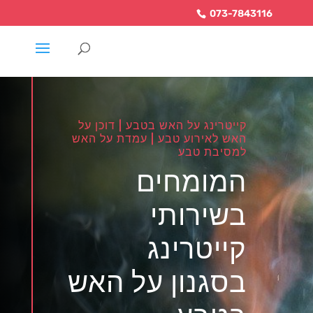
073-7843116
קייטרינג על האש בטבע | דוכן על
האש לאירוע טבע | עמדת על האש
למסיבת טבע
המומחים
בשירותי
קייטרינג
בסגנון על האש