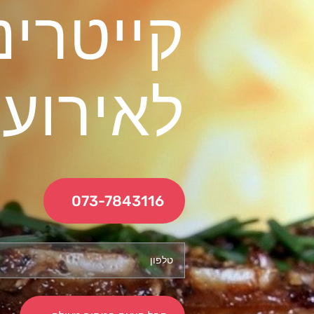
קייטרינ
לאירועי
073-7843116