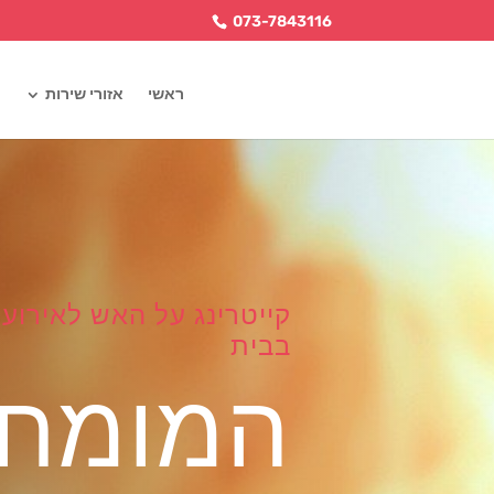
073-7843116
ראשי
אזורי שירות
קייטרינג על האש לאירועי
בבית
המומחי