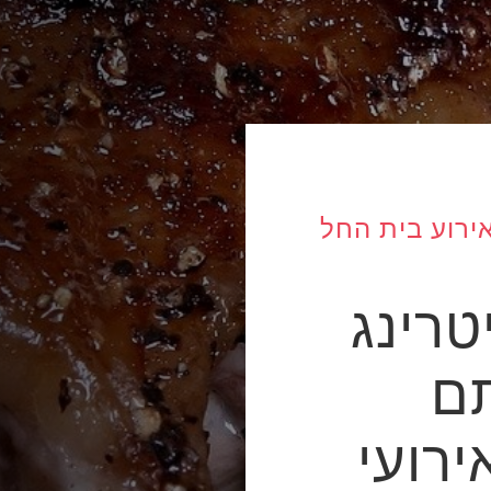
ירוע בית החל
טרינג
ם
רועי