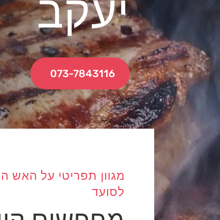
יעקב
073-7843116
לסועד