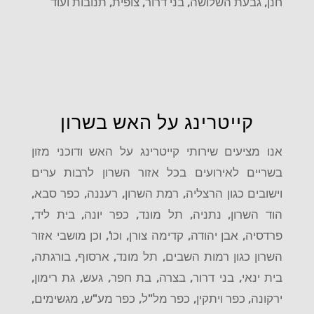
חנן, גבעת השלושה, בני דרור, צופית, תנובות ועוד
קייטרינג על האש בשרון
אנו מציעים שירותי קייטרינג על האש ודוכני מזון
בשריים לאירועים בכל אזור השרון לרבות ערים
וישובים כגון הרצליה, רמת השרון, רעננה, כפר סבא,
הוד השרון, נתניה, תל מונד, כפר יונה, בית ליד,
פרדסיה, אבן יהודה, קדימה צורן, וכו', וכן מושבי אזור
השרון כגון רמות השבים, תל מונד, ארסוף, בורגתה,
בית ינאי, בני דרור, בצרה, בת חפר, געש, גת רימון,
ירקונה, כפר ויתקין, כפר מל"ל, כפר מע"ש, מגשימים,