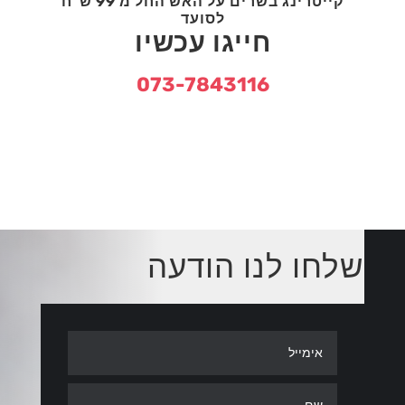
קייטרינג בשרים על האש החל מ 99 ש"ח
לסועד
חייגו עכשיו
073-7843116
שלחו לנו הודעה